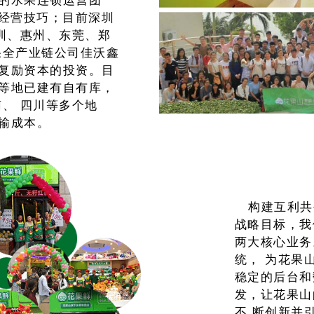
的水果连锁运营团
、经营技巧；目前深圳
深圳、惠州、东莞、郑
果全产业链公司佳沃鑫
复励资本的投资。目
等地已建有自有库，
、 四川等多个地
输成本。
构建互利共
战略目标，我
两大核心业务
统， 为花果
稳定的后台和
发，让花果山
不 断创新并